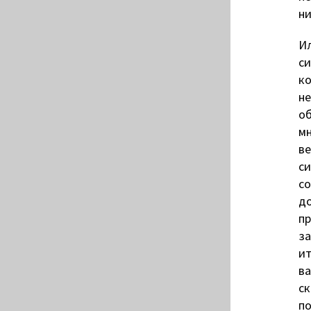
ни
Ил
си
ко
не
об
мн
ве
си
со
до
пр
за
ит
ва
ск
по