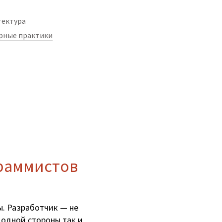
тектура
рные практики
граммистов
ы. Разработчик — не
 одной стороны так и