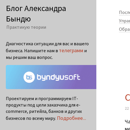
Блог Александра
Посл
Бындю
Упра
Практикую теории
Обра
Диагностика ситуации для вас и вашего
телеграмм
бизнеса. Напишите нам в
и
мы решим ваш вопрос.
C
Проектируем и программируем IT-
продукты под цели заказчика для e-
22
commerce, ритейла, банков и других
Подробнее...
бизнесов по всему миру.
Ча
ме