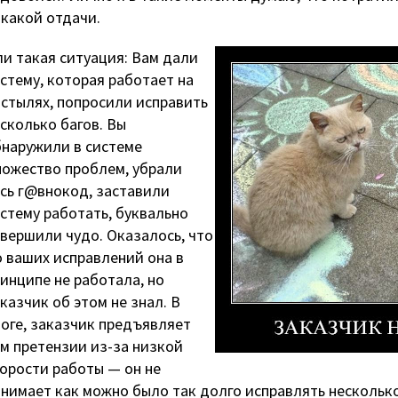
какой отдачи.
и такая ситуация: Вам дали
стему, которая работает на
стылях, попросили исправить
сколько багов. Вы
наружили в системе
ожество проблем, убрали
сь г@внокод, заставили
стему работать, буквально
вершили чудо. Оказалось, что
 ваших исправлений она в
инципе не работала, но
казчик об этом не знал. В
оге, заказчик предъявляет
м претензии из-за низкой
орости работы — он не
нимает как можно было так долго исправлять нескольк