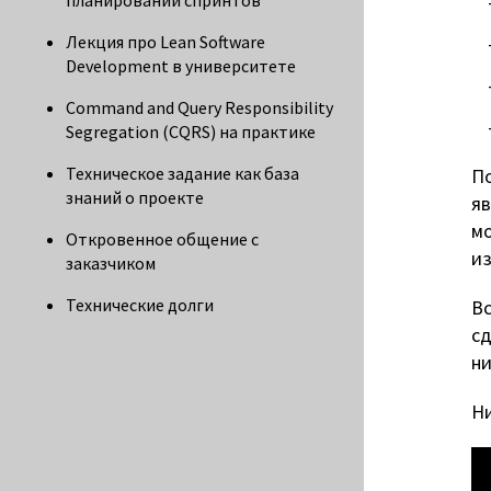
планировании спринтов
Лекция про Lean Software
Development в университете
Command and Query Responsibility
Segregation (CQRS) на практике
Техническое задание как база
По
знаний о проекте
яв
мо
Откровенное общение с
из
заказчиком
Технические долги
Вс
сд
ни
Ни