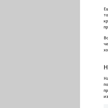
Ещ
то
кр
пр
Во
че
хо
Н
На
по
пр
из