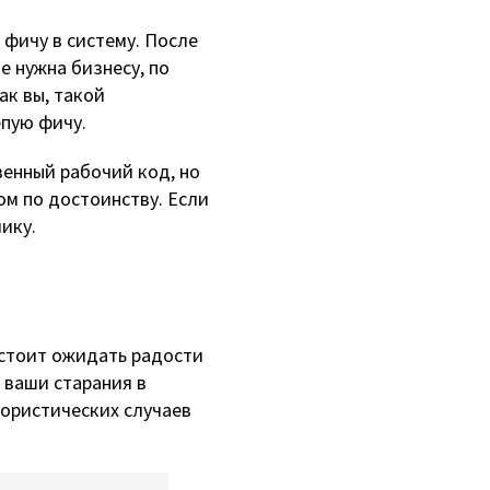
фичу в систему. После
не нужна бизнесу, по
ак вы, такой
епую фичу.
венный рабочий код, но
ом по достоинству. Если
чику.
 стоит ожидать радости
 ваши старания в
мористических случаев