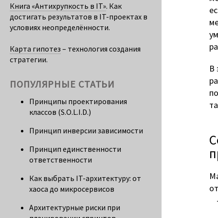
Книга «Антихрупкость в IT»
. Как
ес
достигать результатов в IT-проектах в
ме
условиях неопределённости.
ум
ра
Карта гипотез
– технология создания
стратегии.
В 
ра
ПОПУЛЯРНЫЕ СТАТЬИ
по
Принципы проектирования
та
классов (S.O.L.I.D.)
Принцип инверсии зависимости
С
Принцип единственности
п
ответственности
Ма
Как выбрать IT-архитектуру: от
от
хаоса до микросервисов
Архитектурные риски при