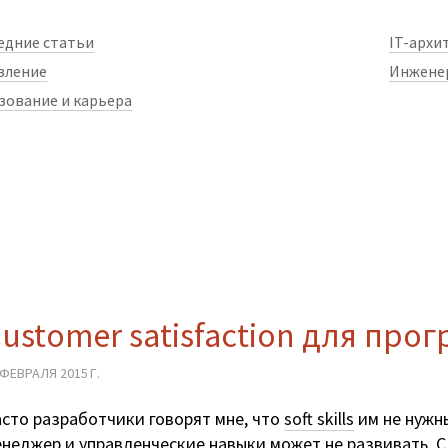
едние статьи
IT-архи
вление
Инжене
зование и карьера
ustomer satisfaction для про
 ФЕВРАЛЯ 2015 Г.
сто разработчики говорят мне, что
soft skills
им не нужн
неджер и управленческие навыки может не развивать. С