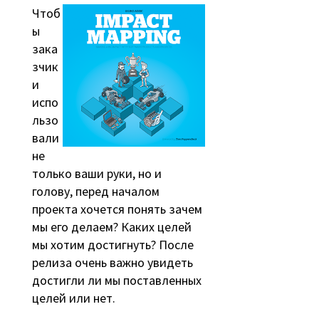
Чтоб
ы
зака
зчик
и
испо
льзо
вали
не
только ваши руки, но и
голову, перед началом
проекта хочется понять зачем
мы его делаем? Каких целей
мы хотим достигнуть? После
релиза очень важно увидеть
достигли ли мы поставленных
целей или нет.