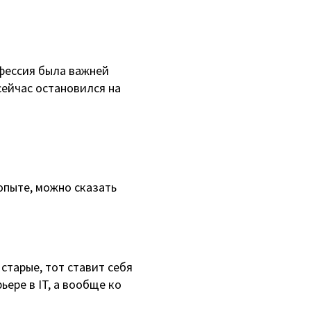
офессия была важней
сейчас остановился на
 опыте, можно сказать
старые, тот ставит себя
ьере в IT, а вообще ко