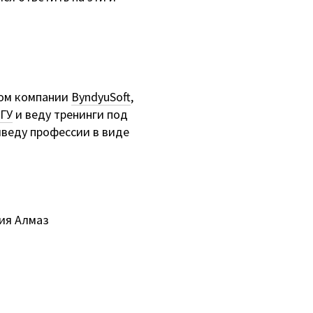
ром компании
ByndyuSoft
,
ГУ
и веду тренинги под
иведу профессии в виде
ия Алмаз