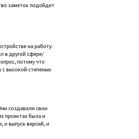
ство заметок подойдет
устройстве на работу:
л в другой сфере/
опрос, потому что
у с высокой степенью
Они создавали свои
х проектах была и
, и выпуск версий, и