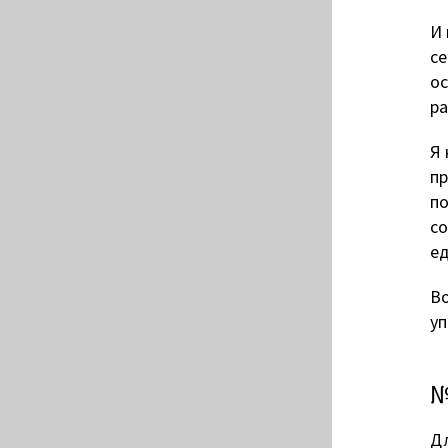
И 
се
ос
ра
Я 
пр
по
со
е
Во
уп
№
Дл