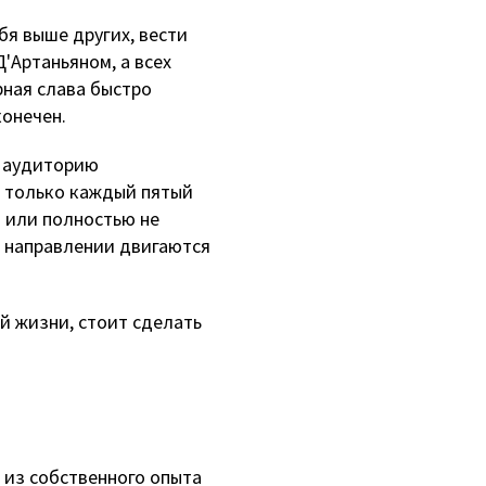
бя выше других, вести
Д'Артаньяном, а всех
рная слава быстро
конечен.
л аудиторию
м только каждый пятый
 или полностью не
м направлении двигаются
ей жизни, стоит сделать
л из собственного опыта