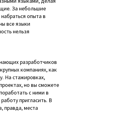
азными языками, делая
щие. За небольшие
 набраться опыта в
ны все языки
ность нельзя
инающих разработчиков
 крупных компаниях, как
ку. На стажировках,
 проектах, но вы сможете
поработать с ними в
 работу пригласить. В
, правда, места