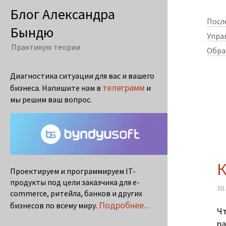
Блог Александра
Посл
Бындю
Упра
Практикую теории
Обра
Диагностика ситуации для вас и вашего
телеграмм
бизнеса. Напишите нам в
и
мы решим ваш вопрос.
К
Проектируем и программируем IT-
продукты под цели заказчика для e-
30
commerce, ритейла, банков и других
Подробнее...
бизнесов по всему миру.
Чт
ра