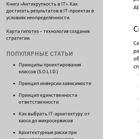
Книга «Антихрупкость в IT»
. Как
др
достигать результатов в IT-проектах в
условиях неопределённости.
С
Карта гипотез
– технология создания
стратегии.
Се
р
ПОПУЛЯРНЫЕ СТАТЬИ
о
Принципы проектирования
сп
классов (S.O.L.I.D.)
Принцип инверсии зависимости
Принцип единственности
ответственности
Как выбрать IT-архитектуру: от
хаоса до микросервисов
Архитектурные риски при