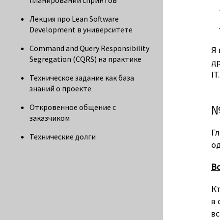
планировании спринтов
Лекция про Lean Software
Development в университете
Command and Query Responsibility
Я 
Segregation (CQRS) на практике
др
IT.
Техническое задание как база
знаний о проекте
№
Откровенное общение с
заказчиком
Гл
Технические долги
од
В
Кт
в 
вс