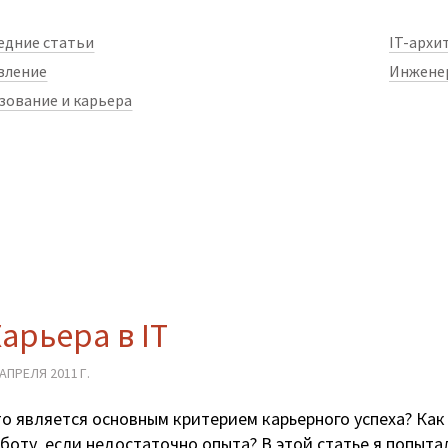
едние статьи
IT-архи
вление
Инжене
зование и карьера
арьера в IT
 АПРЕЛЯ 2011 Г.
о является основным критерием карьерного успеха? Как
боту, если недостаточно опыта? В этой статье я попытал