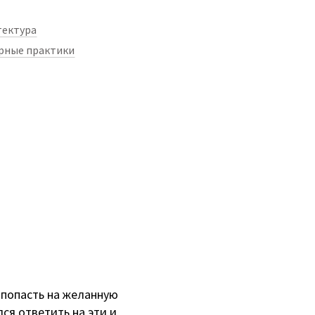
тектура
рные практики
 попасть на желанную
ся ответить на эти и