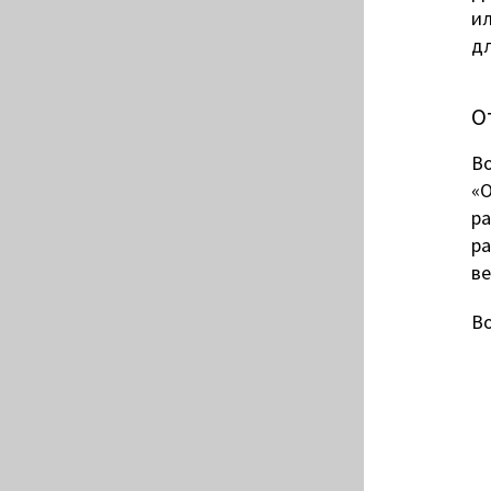
ил
дл
О
Во
«О
ра
ра
ве
Во