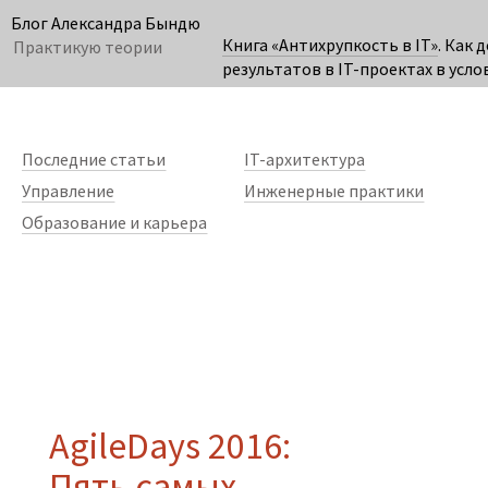
Блог Александра Бындю
Книга «Антихрупкость в IT»
. Как 
Практикую теории
результатов в IT-проектах в усло
неопределённости.
Карта гипотез
– технология создания стратегии.
Последние статьи
IT-архитектура
Управление
Инженерные практики
Образование и карьера
AgileDays 2016:
Пять самых