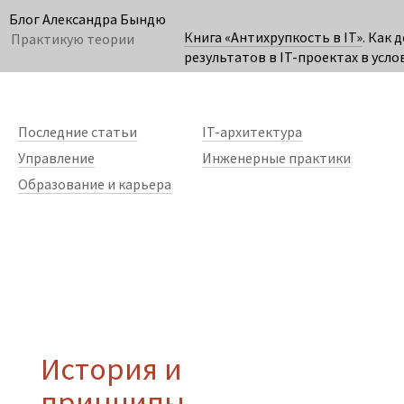
Блог Александра Бындю
Книга «Антихрупкость в IT»
. Как 
Практикую теории
результатов в IT-проектах в усло
неопределённости.
Карта гипотез
– технология создания стратегии.
Последние статьи
IT-архитектура
Управление
Инженерные практики
Образование и карьера
История и
принципы