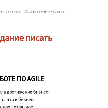
е практики
Образование и карьера
адание писать
БОТЕ ПО AGILE
угла достижение бизнес-
о, что к бизнес-
онное детальное