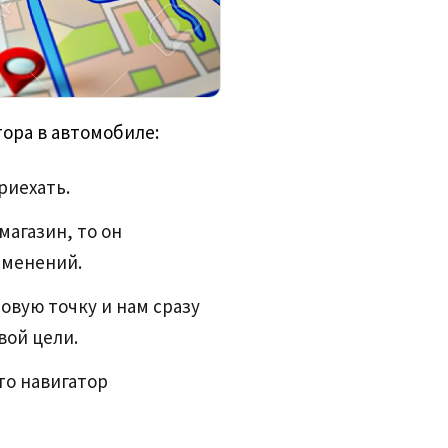
тора в автомобиле:
риехать.
магазин, то он
зменений.
овую точку и нам сразу
вой цели.
то навигатор