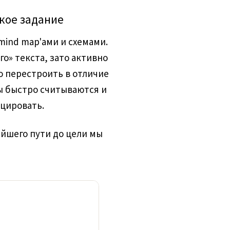
ское задание
mind map'ами и схемами.
о» текста, зато активно
о перестроить в отличие
ты быстро считываются и
цировать.
йшего пути до цели мы