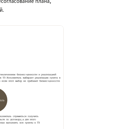
есогласование плана,
й.